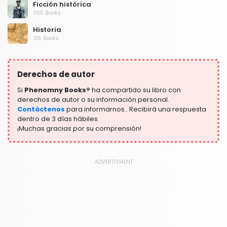
Ficción histórica
305 Books
Historia
316 Books
Humor
378 Books
Derechos de autor
Lengua, Lingüística y Escritura
2775 Books
Si
Phenomny Books®
ha compartido su libro con
derechos de autor o su información personal.
Ley
Contáctenos
para informarnos.. Recibirá una respuesta
416 Books
dentro de 3 días hábiles.
¡Muchas gracias por su comprensión!
Libros de texto y guías de estudio
310 Books
Literatura y ficción
ADVERTISMENT
305 Books
Manualidades, hogar y estilo de vida
307 Books
Mapas y atlas
304 Books