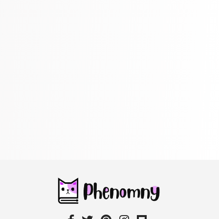
Negocios económicos
563 Books
Niños y adultos jóvenes
373 Books
Paquetes escolares
537 Books
Política
322 Books
Preparación para el examen
317 Books
Referencia
305 Books
Religión
349 Books
Romance
403 Books
Salud, Familia y Desarrollo Personal
532 Books