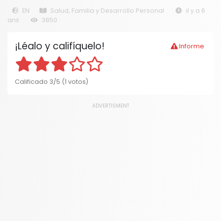
EN
Salud, Familia y Desarrollo Personal
il y a 6
ans
3850
¡Léalo y califíquelo!
Informe
Calificado 3/5 (1 votos)
ADVERTISMENT