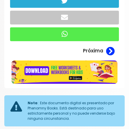
Próxima
Nota
: Este documento digital es presentado por
Phenomny Books. Está destinado para uso
estrictamente personal y no puede venderse bajo
ninguna circunstancia.